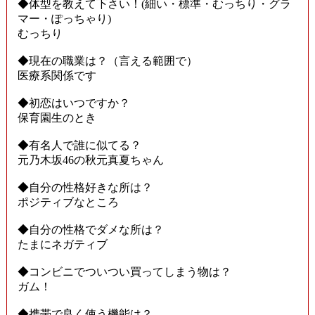
◆体型を教えて下さい！(細い・標準・むっちり・グラ
マー・ぽっちゃり)
むっちり
◆現在の職業は？（言える範囲で）
医療系関係です
◆初恋はいつですか？
保育園生のとき
◆有名人で誰に似てる？
元乃木坂46の秋元真夏ちゃん
◆自分の性格好きな所は？
ポジティブなところ
◆自分の性格でダメな所は？
たまにネガティブ
◆コンビニでついつい買ってしまう物は？
ガム！
◆携帯で良く使う機能は？