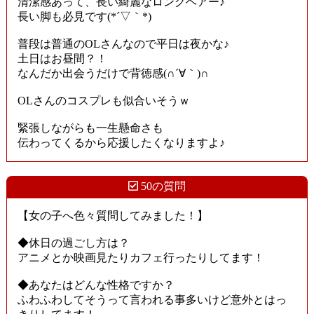
清潔感あって、長い綺麗なロングヘアー♪
長い脚も必見です(*´▽｀*)
普段は普通のOLさんなので平日は夜かな♪
土日はお昼間？！
なんだか出会うだけで背徳感(∩´∀｀)∩
OLさんのコスプレも似合いそうｗ
緊張しながらも一生懸命さも
伝わってくるから応援したくなりますよ♪
50の質問
【女の子へ色々質問してみました！】
◆休日の過ごし方は？
アニメとか映画見たりカフェ行ったりしてます！
◆あなたはどんな性格ですか？
ふわふわしてそうって言われる事多いけど意外とはっ