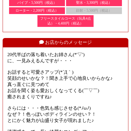
バイブ・5,500円（税込）
聖水・3,300円（税込）
ローター・2,200円（税込）
顔射・5,500円（税込）
フリースタイルコース（玩具4点
込）・4,400円（税込）
お店からのメッセージ
20代半ばの落ち着いたお姉さん(*'▽')
に、一見みえるんですが・・・
お話すると可愛さアップ(*´Д｀)
笑顔のせいかな？！聞き上手で心地良いからかな♪
真っ直ぐに見つめて
お話を聞く姿も愛おしくなってくる(￣▽￣)
癒されまくりですね♪
さらには・・・色気も感じさせる(*ﾉωﾉ)
なぜ？！色っぽいボディラインのせい？！
とにかく魅力が山盛り女子が現れました♪