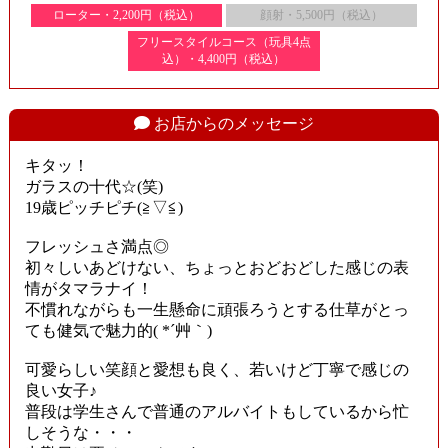
ローター・2,200円（税込）
顔射・5,500円（税込）
フリースタイルコース（玩具4点
込）・4,400円（税込）
お店からのメッセージ
キタッ！
ガラスの十代☆(笑)
19歳ピッチピチ(≧▽≦)
フレッシュさ満点◎
初々しいあどけない、ちょっとおどおどした感じの表
情がタマラナイ！
不慣れながらも一生懸命に頑張ろうとする仕草がとっ
ても健気で魅力的( *´艸｀)
可愛らしい笑顔と愛想も良く、若いけど丁寧で感じの
良い女子♪
普段は学生さんで普通のアルバイトもしているから忙
しそうな・・・