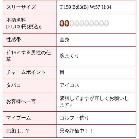
スリーサイズ
T:159 B:83(B) W:57 H:84
本指名料
[×1,100円(税込)]
性感帯
全身
ﾄﾞｷｯとする男性の仕
腕まくり
草
チャームポイント
目
タバコ
アイコス
緊張してますが宜しくお願いし
お客様へ一言
ます♪
マイブーム
ゴルフ・釣り
H度は…？
只今評価中！！